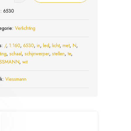
nwerper
U:
6530
ng
egorie:
Verlichting
n
s:
/
,
1:160
,
6530
,
in
,
led
,
licht
,
met
,
N
,
ting
,
schaal
,
schijnwerper
,
stellen
,
te
,
ESSMANN
,
wit
rk:
Viessmann
l