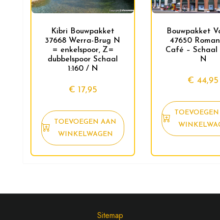
Kibri Bouwpakket
Bouwpakket Vo
37668 Werra-Brug N
47650 Romant
= enkelspoor, Z=
Café – Schaal 1
dubbelspoor Schaal
N
1:160 / N
€
44,95
€
17,95
TOEVOEGEN
TOEVOEGEN AAN
WINKELWA
WINKELWAGEN
Sitemap