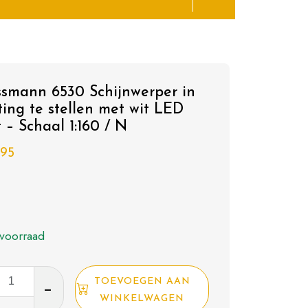
ssmann 6530 Schijnwerper in
ting te stellen met wit LED
t – Schaal 1:160 / N
,95
voorraad
mann
TOEVOEGEN AAN
WINKELWAGEN