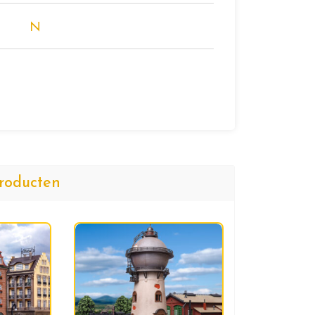
N
roducten