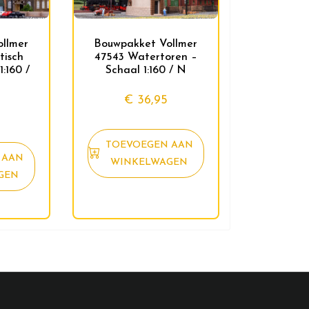
llmer
Bouwpakket Vollmer
isch
47543 Watertoren –
:160 /
Schaal 1:160 / N
€
36,95
TOEVOEGEN AAN
 AAN
WINKELWAGEN
GEN