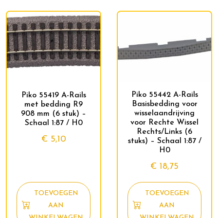
Piko 55442 A-Rails
Piko 55419 A-Rails
Basisbedding voor
met bedding R9
wisselaandrijving
908 mm (6 stuk) –
voor Rechte Wissel
Schaal 1:87 / H0
Rechts/Links (6
€
5,10
stuks) – Schaal 1:87 /
H0
€
18,75
TOEVOEGEN
TOEVOEGEN
AAN
AAN
WINKELWAGEN
WINKELWAGEN