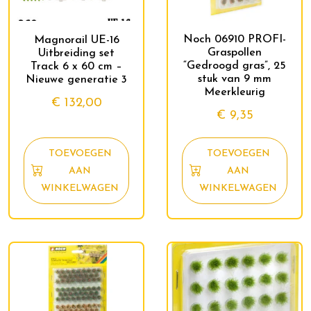
Noch 06910 PROFI-
Magnorail UE-16
Graspollen
Uitbreiding set
“Gedroogd gras”, 25
Track 6 x 60 cm –
stuk van 9 mm
Nieuwe generatie 3
Meerkleurig
€
132,00
€
9,35
TOEVOEGEN
TOEVOEGEN
AAN
AAN
WINKELWAGEN
WINKELWAGEN