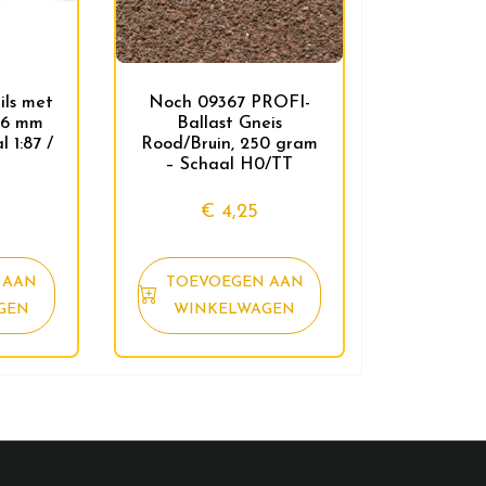
ils met
Noch 09367 PROFI-
46 mm
Ballast Gneis
l 1:87 /
Rood/Bruin, 250 gram
– Schaal H0/TT
€
4,25
 AAN
TOEVOEGEN AAN
GEN
WINKELWAGEN