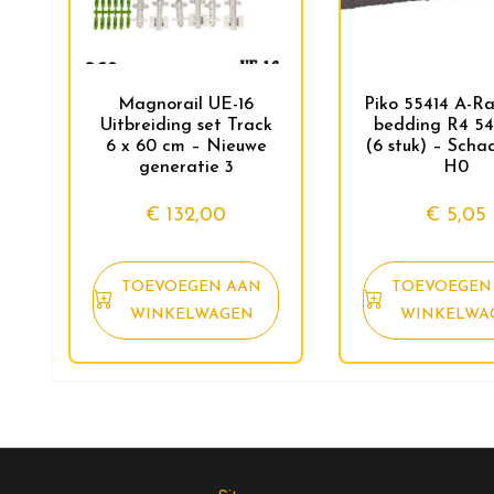
Magnorail UE-16
Piko 55414 A-Ra
Uitbreiding set Track
bedding R4 5
6 x 60 cm – Nieuwe
(6 stuk) – Schaa
generatie 3
H0
€
132,00
€
5,05
TOEVOEGEN AAN
TOEVOEGEN
WINKELWAGEN
WINKELWA