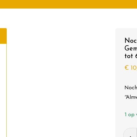
Noc
Gem
tot
€
10
Noch
“Almw
1 op 
Noch