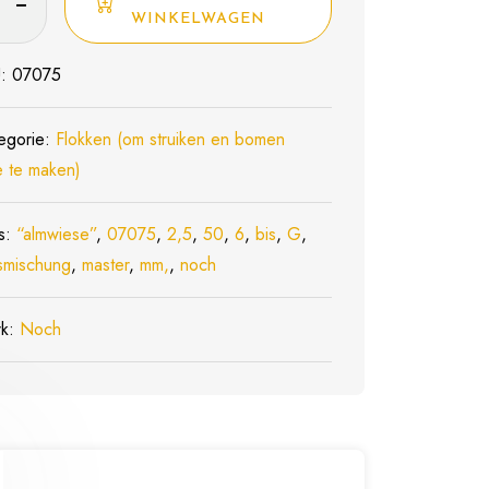
5
WINKELWAGEN
r-
rooisel
U:
07075
ngd
nweide”,
egorie:
Flokken (om struiken en bomen
 te maken)
s:
“almwiese”
,
07075
,
2,5
,
50
,
6
,
bis
,
G
,
smischung
,
master
,
mm,
,
noch
rk:
Noch