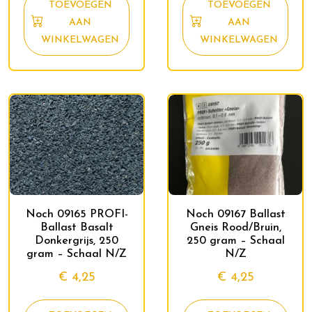
TOEVOEGEN
TOEVOEGEN
AAN
AAN
WINKELWAGEN
WINKELWAGEN
Noch 09165 PROFI-
Noch 09167 Ballast
Ballast Basalt
Gneis Rood/Bruin,
Donkergrijs, 250
250 gram – Schaal
gram – Schaal N/Z
N/Z
€
4,25
€
4,25