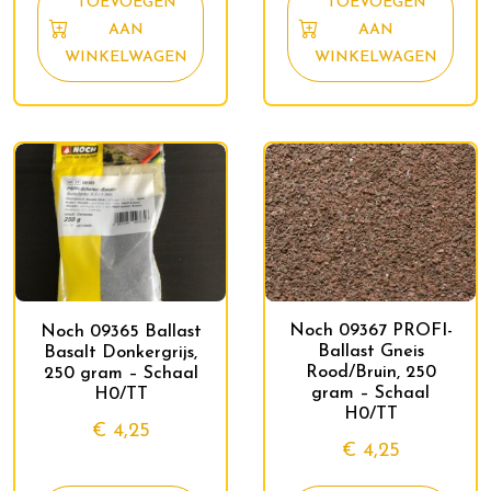
TOEVOEGEN
TOEVOEGEN
AAN
AAN
WINKELWAGEN
WINKELWAGEN
Noch 09367 PROFI-
Noch 09365 Ballast
Ballast Gneis
Basalt Donkergrijs,
Rood/Bruin, 250
250 gram – Schaal
gram – Schaal
H0/TT
H0/TT
€
4,25
€
4,25