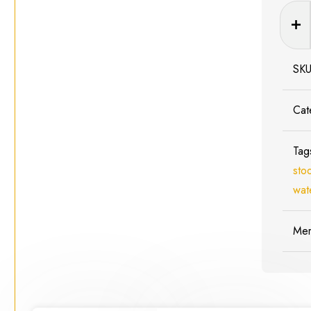
Viess
5832
Water
voor
SK
Stoom
-
Cat
Schaa
1:160
Tag
/
sto
N
wat
aantal
Me