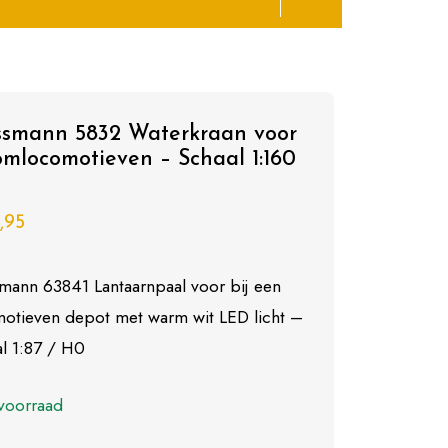
ssmann 5832 Waterkraan voor
omlocomotieven – Schaal 1:160
,95
mann 63841 Lantaarnpaal voor bij een
otieven depot met warm wit LED licht –
l 1:87 / H0
voorraad