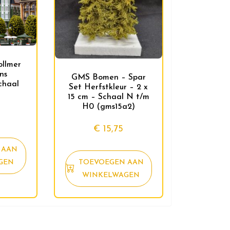
llmer
ns
GMS Bomen – Spar
chaal
Set Herfstkleur – 2 x
15 cm – Schaal N t/m
H0 (gms15a2)
€
15,75
 AAN
TOEVOEGEN AAN
GEN
WINKELWAGEN