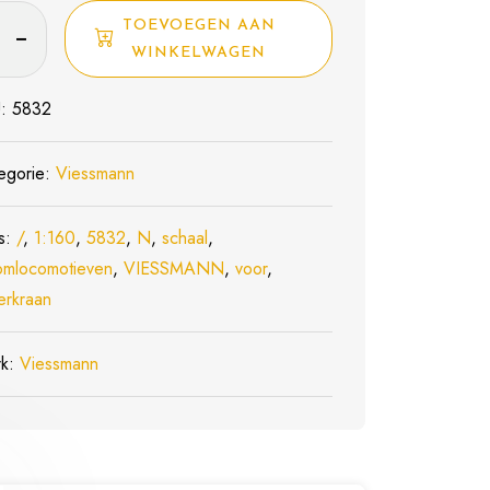
mann
TOEVOEGEN AAN
WINKELWAGEN
kraan
U:
5832
locomotieven
egorie:
Viessmann
l
s:
/
,
1:160
,
5832
,
N
,
schaal
,
omlocomotieven
,
VIESSMANN
,
voor
,
erkraan
rk:
Viessmann