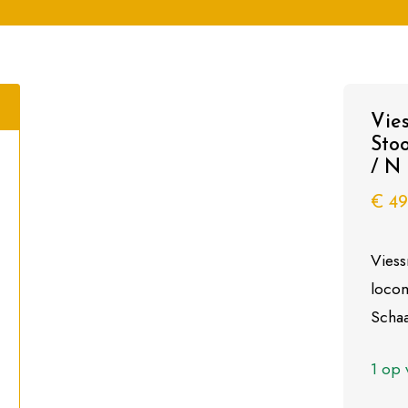
Vie
Sto
/ N
€
49
Viess
locom
Schaa
1 op 