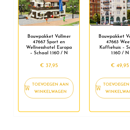
Bouwpakket Vollmer
Bouwpakket Vo
47667 Sport en
47663 Wee
Wellnesshotel Europa
Koffiehuis – S
– Schaal 1:160 / N
1:160 / N
€
37,95
€
49,95
TOEVOEGEN AAN
TOEVOEGEN
WINKELWAGEN
WINKELWA