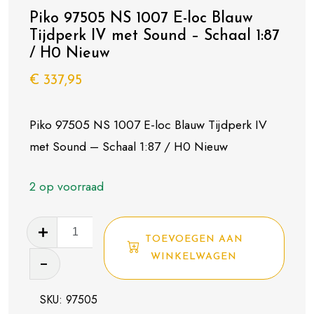
Piko 97505 NS 1007 E-loc Blauw
Tijdperk IV met Sound – Schaal 1:87
/ H0 Nieuw
€
337,95
Piko 97505 NS 1007 E-loc Blauw Tijdperk IV
met Sound – Schaal 1:87 / H0 Nieuw
2 op voorraad
Piko
TOEVOEGEN AAN
97505
WINKELWAGEN
NS
1007
SKU:
97505
E-