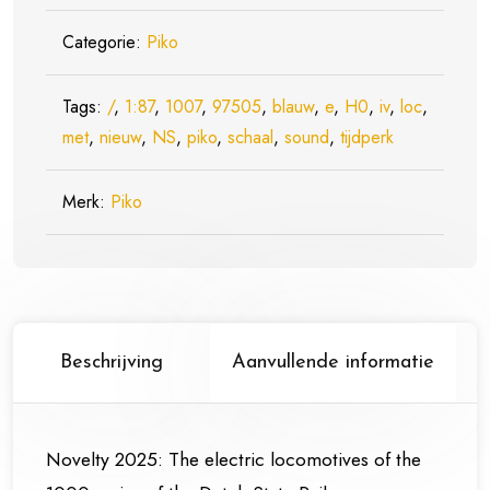
loc
Categorie:
Piko
Blauw
Tijdperk
Tags:
/
,
IV
1:87
,
1007
,
97505
,
blauw
,
e
,
H0
,
iv
,
loc
,
met
,
nieuw
met
,
NS
,
piko
,
schaal
,
sound
,
tijdperk
Sound
-
Merk:
Piko
Schaal
1:87
/
H0
Nieuw
Beschrijving
Aanvullende informatie
aantal
Novelty 2025: The electric locomotives of the