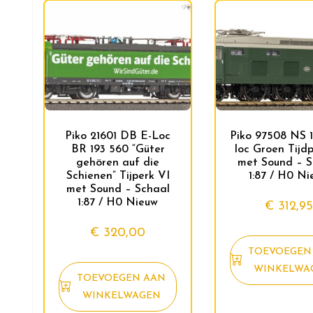
Piko 21601 DB E-Loc
Piko 97508 NS 
BR 193 560 “Güter
loc Groen Tijdp
gehören auf die
met Sound – S
Schienen” Tijperk VI
1:87 / H0 N
met Sound – Schaal
1:87 / H0 Nieuw
€
312,9
€
320,00
TOEVOEGEN
WINKELWA
TOEVOEGEN AAN
WINKELWAGEN