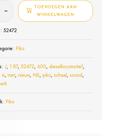
TOEVOEGEN AAN
2
WINKELWAGEN
U:
52472
llocomotief
rk
egorie:
Piko
s:
/
,
1:87
,
52472
,
600
,
diesellocomotief
,
d
,
iii
,
met
,
nieuw
,
NS
,
piko
,
schaal
,
sound
,
perk
l
rk:
Piko
w