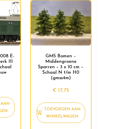
GMS Bomen –
1008 E-
Middengroene
erk III
Sparren – 3 x 10 cm –
chaal
Schaal N t/m H0
ieuw
(gmss4m)
5
€
17,75
 AAN
TOEVOEGEN AAN
GEN
WINKELWAGEN