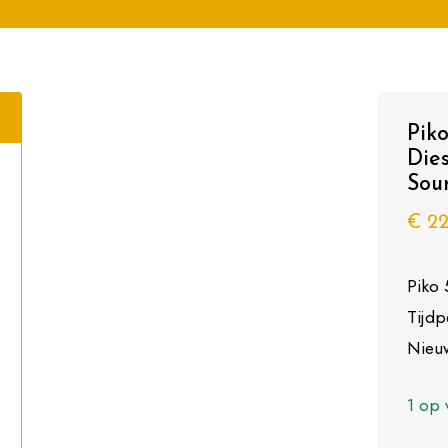
Pik
Dies
Sou
€
22
Piko
Tijdp
Nieu
1 op 