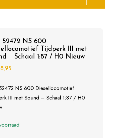
o 52472 NS 600
ellocomotief Tijdperk III met
nd – Schaal 1:87 / H0 Nieuw
8,95
 52472 NS 600 Diesellocomotief
erk III met Sound – Schaal 1:87 / H0
w
voorraad