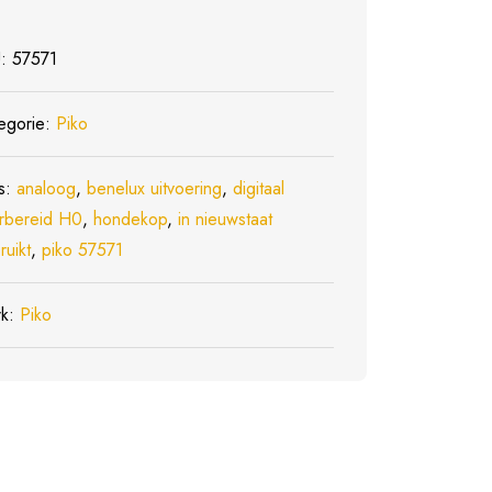
U:
57571
egorie:
Piko
s:
analoog
,
benelux uitvoering
,
digitaal
rbereid H0
,
hondekop
,
in nieuwstaat
ruikt
,
piko 57571
rk:
Piko