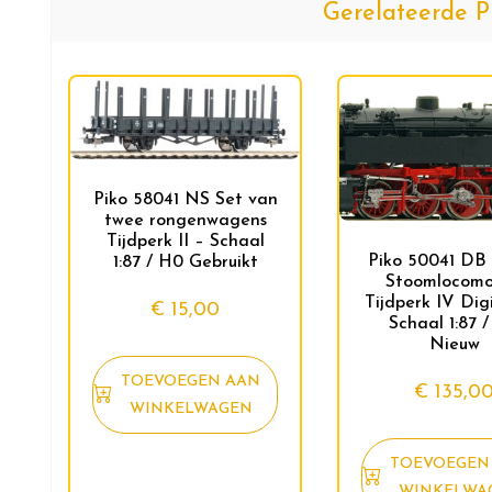
Gerelateerde P
Piko 58041 NS Set van
twee rongenwagens
Tijdperk II – Schaal
Piko 50041 DB
1:87 / H0 Gebruikt
Stoomlocomo
Tijdperk IV Dig
€
15,00
Schaal 1:87 
Nieuw
TOEVOEGEN AAN
€
135,0
WINKELWAGEN
TOEVOEGEN
WINKELWA