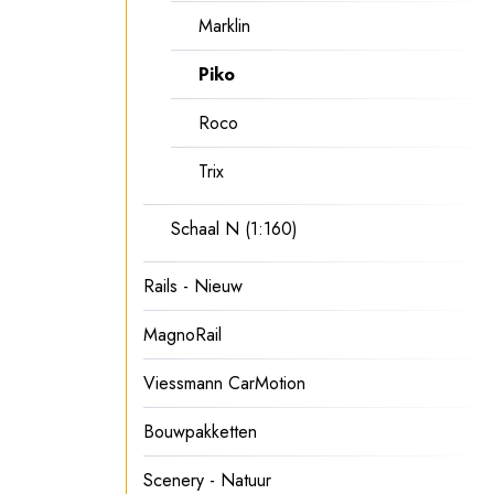
Marklin
Piko
Roco
Trix
Schaal N (1:160)
Rails - Nieuw
MagnoRail
Viessmann CarMotion
Bouwpakketten
Scenery - Natuur