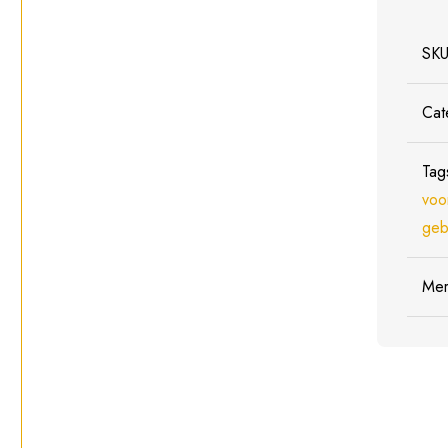
SK
Cat
Tag
voo
geb
Me