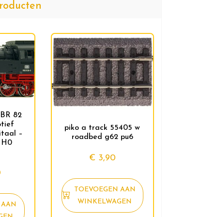
roducten
 BR 82
tief
piko a track 55405 w
itaal –
roadbed g62 pu6
/ H0
€
3,90
0
TOEVOEGEN AAN
WINKELWAGEN
 AAN
GEN