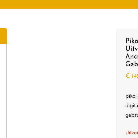
Pik
Uit
Ana
Geb
€
14
piko 
digit
gebru
Uitve