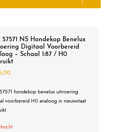
o 57571 NS Hondekop Benelux
voering Digitaal Voorbereid
loog – Schaal 1:87 / H0
ruikt
5,00
57571 hondekop benelux uitvoering
aal voorbereid H0 analoog in nieuwstaat
ikt
rkocht