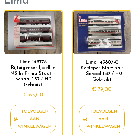
Lima
Lima 149778
Lima 149807-G
Rijtuigenset Ijssellijn
Koploper Martinair
NS In Prima Staat –
– Schaal 1:87 / H0
Schaal 1:87 / H0
Gebruikt
Gebruikt
€
79,00
€
65,00
TOEVOEGEN
TOEVOEGEN
AAN
AAN
WINKELWAGEN
WINKELWAGEN