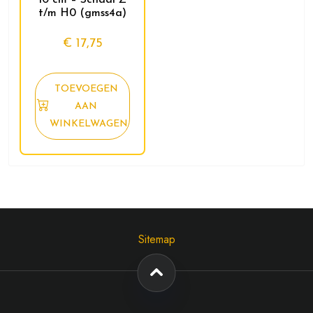
t/m H0 (gmss4a)
€
17,75
TOEVOEGEN
AAN
WINKELWAGEN
Sitemap