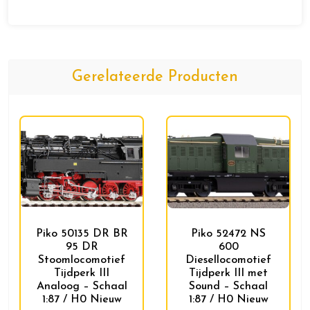
Gerelateerde Producten
Piko 50135 DR BR
Piko 52472 NS
95 DR
600
Stoomlocomotief
Diesellocomotief
Tijdperk III
Tijdperk III met
Analoog – Schaal
Sound – Schaal
1:87 / H0 Nieuw
1:87 / H0 Nieuw