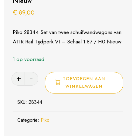
Nieuw
€
89,00
Piko 28344 Set van twee schuifwandwagons van
ATIR Rail Tijdperk VI – Schaal 1:87 / H0 Nieuw
1 op voorraad
Piko
TOEVOEGEN AAN
28344
WINKELWAGEN
Set
van
SKU:
28344
twee
schuifwandwagons
Categorie:
Piko
van
ATIR