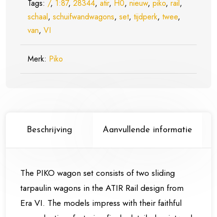
Tags:
/
,
1:87
,
28344
,
atir
,
H0
,
nieuw
,
piko
,
rail
,
Rail
schaal
,
schuifwandwagons
,
set
,
tijdperk
,
twee
,
Tijdperk
van
,
VI
VI
-
Merk:
Piko
Schaal
1:87
/
H0
Nieuw
Beschrijving
Aanvullende informatie
aantal
The PIKO wagon set consists of two sliding
tarpaulin wagons in the ATIR Rail design from
Era VI. The models impress with their faithful