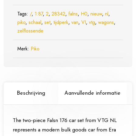
wagons
Tags:
/
,
Falns
1:87
,
2
,
28342
,
falns
,
H0
,
nieuw
,
nl
,
piko
,
schaal
VTG
,
set
,
tijdperk
,
van
,
VI
,
vtg
,
wagons
,
zelflossende
Tijdperk
VI
-
Merk:
Piko
Schaal
1:87
/
H0
Nieuw
Beschrijving
Aanvullende informatie
aantal
The two-piece Falsn 176 car set from VTG NL
represents a modern bulk goods car from Era