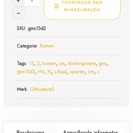
TOEVOEGEN AAN
Bomen
WINKELWAGEN
-
Spar
SKU:
gms15d2
Set
Donkergroen
Categorie:
Bomen
-
2
Tags:
15
x
,
2
,
bomen
,
cm
,
donkergroene
,
gms
,
gms15d2
15
,
H0
,
N
,
schaal
,
sparren
,
t/m
,
x
cm
-
Merk:
GMiniatureS
Schaal
N
t/m
H0
(gms15d2)
Beschrijving
Aanvullende informatie