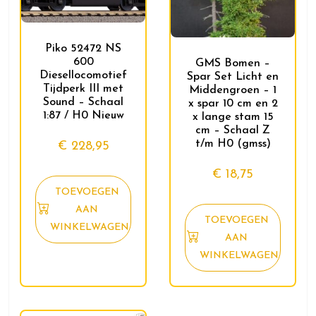
Piko 52472 NS
600
GMS Bomen –
Diesellocomotief
Spar Set Licht en
Tijdperk III met
Middengroen – 1
Sound – Schaal
x spar 10 cm en 2
1:87 / H0 Nieuw
x lange stam 15
cm – Schaal Z
t/m H0 (gmss)
€
228,95
€
18,75
TOEVOEGEN
AAN
TOEVOEGEN
WINKELWAGEN
AAN
WINKELWAGEN