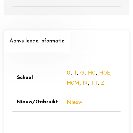
40
cm
lang
aantal
Aanvullende informatie
0
,
1
,
G
,
H0
,
H0E
,
Schaal
H0M
,
N
,
TT
,
Z
Nieuw/Gebruikt
Nieuw