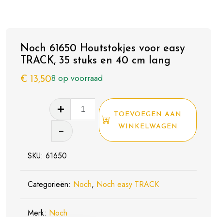
Noch 61650 Houtstokjes voor easy
TRACK, 35 stuks en 40 cm lang
8 op voorraad
€
13,50
Noch
TOEVOEGEN AAN
61650
WINKELWAGEN
Houtstokjes
voor
SKU:
61650
easy
TRACK,
Categorieën:
Noch
,
Noch easy TRACK
35
stuks
Merk:
Noch
en