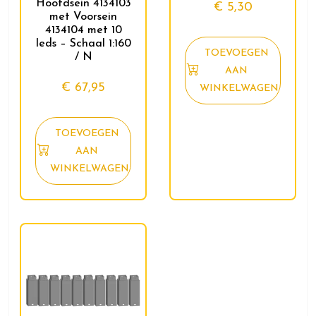
Hoofdsein 4134103
€
5,30
met Voorsein
4134104 met 10
leds – Schaal 1:160
TOEVOEGEN
/ N
AAN
€
67,95
WINKELWAGEN
TOEVOEGEN
AAN
WINKELWAGEN