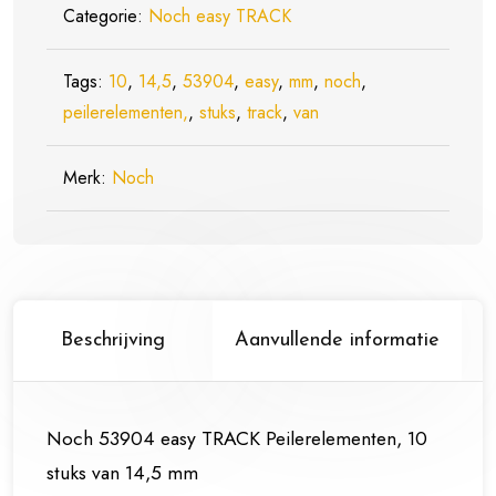
10
Categorie:
Noch easy TRACK
stuks
van
Tags:
10
,
14,5
,
53904
,
easy
,
mm
,
noch
,
14,5
peilerelementen,
,
stuks
,
track
,
van
mm
aantal
Merk:
Noch
Beschrijving
Aanvullende informatie
Noch 53904 easy TRACK Peilerelementen, 10
stuks van 14,5 mm