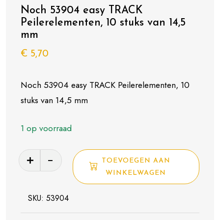
Noch 53904 easy TRACK
Peilerelementen, 10 stuks van 14,5
mm
€
5,70
Noch 53904 easy TRACK Peilerelementen, 10
stuks van 14,5 mm
1 op voorraad
Noch
TOEVOEGEN AAN
53904
WINKELWAGEN
easy
TRACK
SKU:
53904
Peilerelementen,