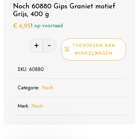
Noch 60880 Gips Graniet motief
Grijs, 400 g
1 op voorraad
€
6,95
Noch
TOEVOEGEN AAN
60880
WINKELWAGEN
Gips
Graniet
SKU:
60880
motief
Grijs,
Categorie:
Noch
400
g
Merk:
Noch
aantal