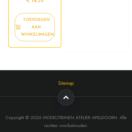
€
14,35
TOEVOEGEN
AAN
WINKELWAGEN
Sitemap
Copyright © 2026 MODELTREINEN ATELIER APELDOORN. Alle
rechten voorbehouden.