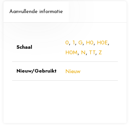
Aanvullende informatie
0
,
1
,
G
,
H0
,
H0E
,
Schaal
H0M
,
N
,
TT
,
Z
Nieuw/Gebruikt
Nieuw