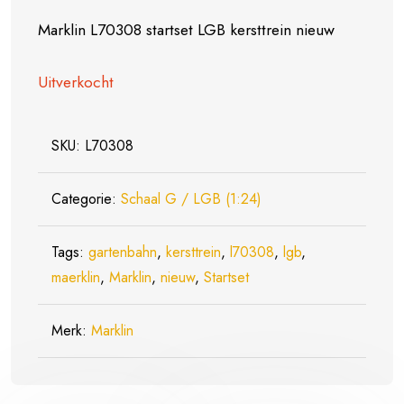
Marklin L70308 startset LGB kersttrein nieuw
Uitverkocht
SKU:
L70308
Categorie:
Schaal G / LGB (1:24)
Tags:
gartenbahn
,
kersttrein
,
l70308
,
lgb
,
maerklin
,
Marklin
,
nieuw
,
Startset
Merk:
Marklin