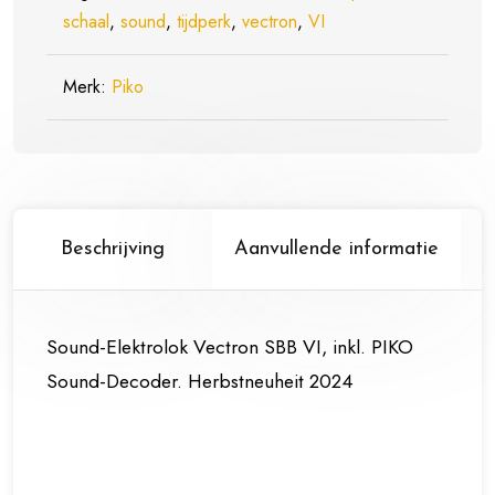
-
schaal
,
sound
,
tijdperk
,
vectron
,
VI
Schaal
1:87
Merk:
Piko
/
H0
Nieuw
aantal
Beschrijving
Aanvullende informatie
Sound-Elektrolok Vectron SBB VI, inkl. PIKO
Sound-Decoder. Herbstneuheit 2024