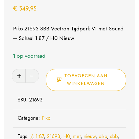
€
349,95
Piko 21693 SBB Vectron Tijdperk VI met Sound
– Schaal 1:87 / H0 Nieuw
1 op voorraad
Piko
TOEVOEGEN AAN
21693
WINKELWAGEN
SBB
Vectron
SKU:
21693
Tijdperk
VI
Categorie:
Piko
met
Sound
Tags:
/
,
1:87
,
21693
,
H0
,
met
,
nieuw
,
piko
,
sbb
,