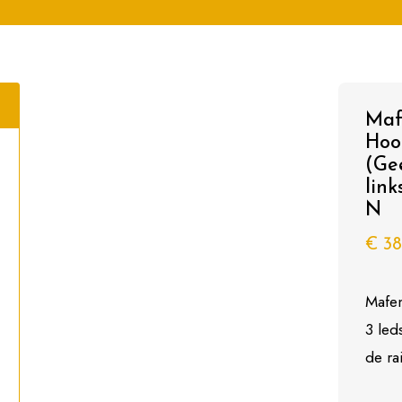
Maf
Hoo
(Ge
link
N
€
38
Mafe
3 led
de ra