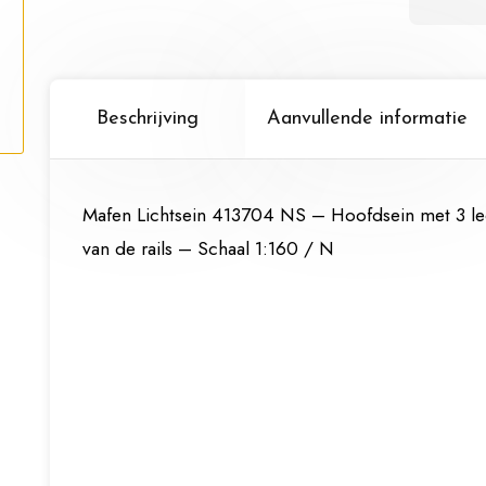
rails
-
Schaa
1:160
Beschrijving
Aanvullende informatie
/
N
aantal
Mafen Lichtsein 413704 NS – Hoofdsein met 3 le
van de rails – Schaal 1:160 / N