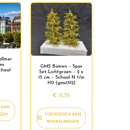
llmer
ns
GMS Bomen – Spar
chaal
Set Lichtgroen – 2 x
15 cm – Schaal N t/m
H0 (gms15l2)
€
15,75
 AAN
TOEVOEGEN AAN
GEN
WINKELWAGEN