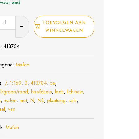
voorraad
n
TOEVOEGEN AAN
ein
WINKELWAGEN
04
U:
413704
sein
egorie:
Mafen
s:
/
,
1:160
,
3
,
413704
,
de
,
l/groen/rood
,
hoofdsein
,
leds
,
lichtsein
,
/Groen/Rood)
s
,
mafen
,
met
,
N
,
NS
,
plaatsing
,
rails
,
ing
aal
,
van
rk:
Mafen