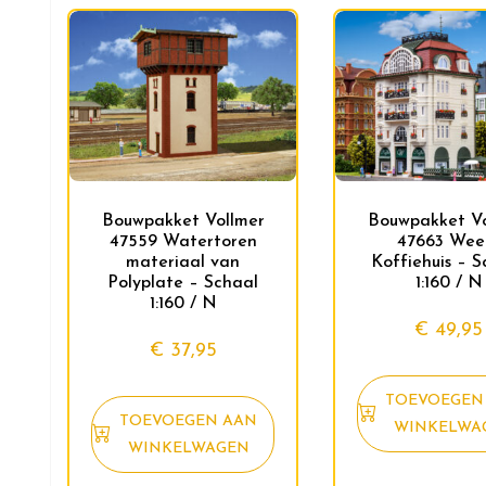
Bouwpakket Vollmer
Bouwpakket Vo
47559 Watertoren
47663 Wee
materiaal van
Koffiehuis – S
Polyplate – Schaal
1:160 / N
1:160 / N
€
49,95
€
37,95
TOEVOEGEN
TOEVOEGEN AAN
WINKELWA
WINKELWAGEN