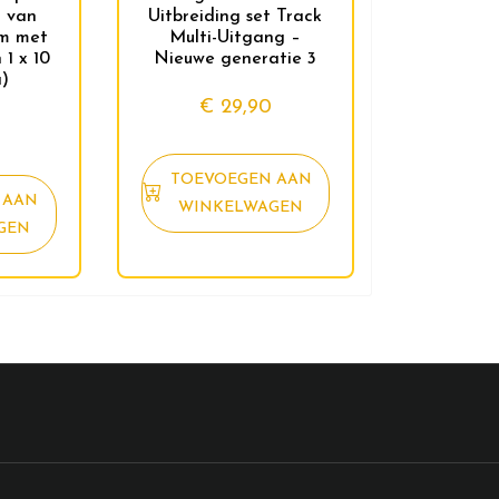
 van
Uitbreiding set Track
cm met
Multi-Uitgang –
1 x 10
Nieuwe generatie 3
)
€
29,90
TOEVOEGEN AAN
 AAN
WINKELWAGEN
GEN