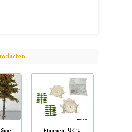
roducten
 Spar
Magnorail UK-10