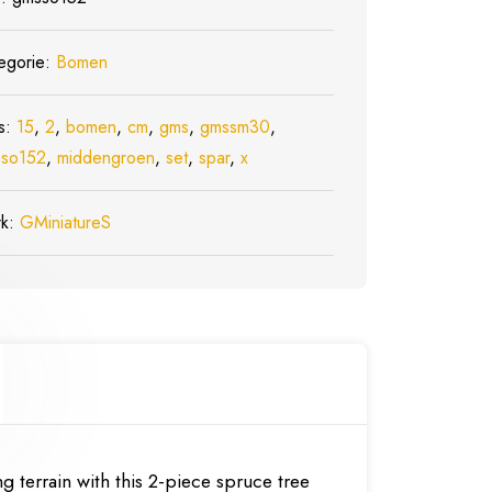
egorie:
Bomen
s:
15
,
2
,
bomen
,
cm
,
gms
,
gmssm30
,
so152
,
middengroen
,
set
,
spar
,
x
rk:
GMiniatureS
 terrain with this 2-piece spruce tree