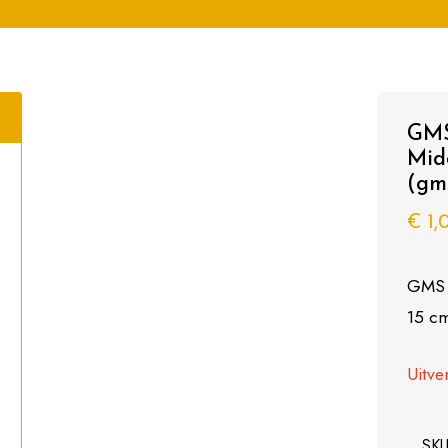
GMS
Mid
(gm
€
1,
GMS 
15 c
Uitve
SK