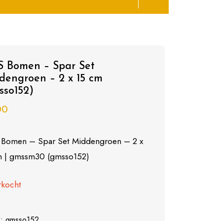
 Bomen – Spar Set
dengroen – 2 x 15 cm
sso152)
00
Bomen – Spar Set Middengroen – 2 x
m | gmssm30 (gmsso152)
rkocht
U:
gmsso152