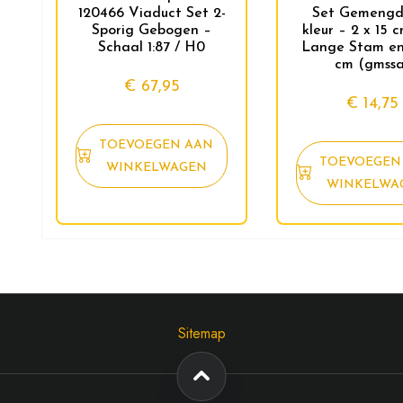
120466 Viaduct Set 2-
Set Gemengd
Sporig Gebogen –
kleur – 2 x 15 
Schaal 1:87 / H0
Lange Stam en 
cm (gmssa
€
67,95
€
14,75
TOEVOEGEN AAN
TOEVOEGEN
WINKELWAGEN
WINKELWA
Sitemap