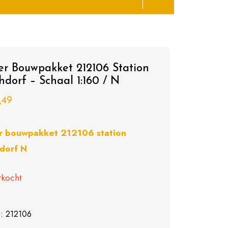
ler Bouwpakket 212106 Station
hdorf – Schaal 1:160 / N
,49
er bouwpakket 212106 station
dorf N
rkocht
U:
212106