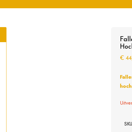
Fal
Hoc
€
44
Fall
hoch
Uitve
SK