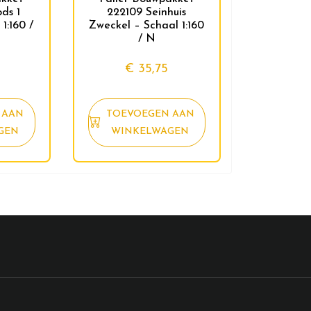
ds 1
222109 Seinhuis
1:160 /
Zweckel – Schaal 1:160
/ N
€
35,75
 AAN
TOEVOEGEN AAN
GEN
WINKELWAGEN