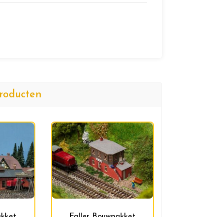
roducten
akket
Faller Bouwpakket