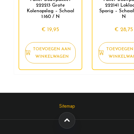
222213 Grote
222141 Lokloo
Kolenopslag – Schaal
Sporig – Schaal 
1:160 / N
N
€
19,95
€
28,75
TOEVOEGEN AAN
TOEVOEGEN
WINKELWAGEN
WINKELWA
Sitemap