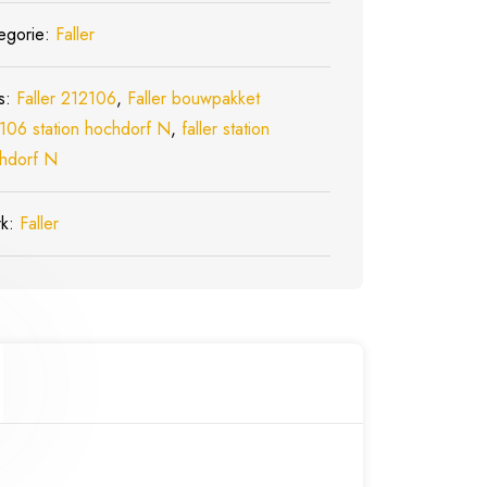
egorie:
Faller
s:
Faller 212106
,
Faller bouwpakket
106 station hochdorf N
,
faller station
hdorf N
rk:
Faller