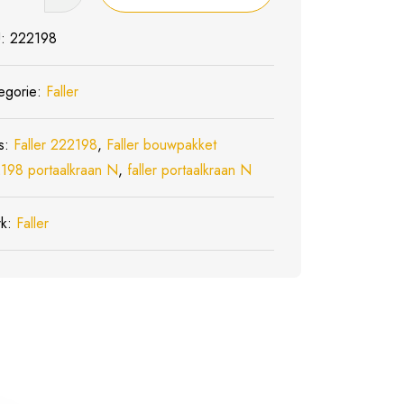
98
lkraan
U:
222198
l
egorie:
Faller
s:
Faller 222198
,
Faller bouwpakket
198 portaalkraan N
,
faller portaalkraan N
rk:
Faller