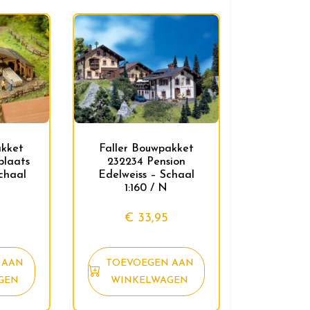
akket
Faller Bouwpakket
plaats
232234 Pension
chaal
Edelweiss – Schaal
1:160 / N
€
33,95
 AAN
TOEVOEGEN AAN
GEN
WINKELWAGEN