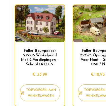
Faller Bouwpakket
Faller Bouwp
232216 Winkelpand
232373 Opslag
Met 2 Verdiepingen –
Voor Hout – S
Schaal 1:160 / N
1:160 / N
€
33,99
€
18,95
TOEVOEGEN AAN
TOEVOEGEN
WINKELWAGEN
WINKELWA