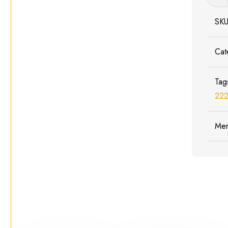
2221
Portaa
SK
-
Schaa
Cat
1:160
/
Tag
N
222
aantal
Me