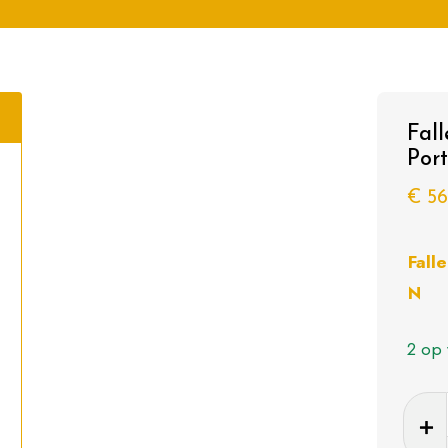
Fal
Port
€
56
Fall
N
2 op 
Faller
Bouwp