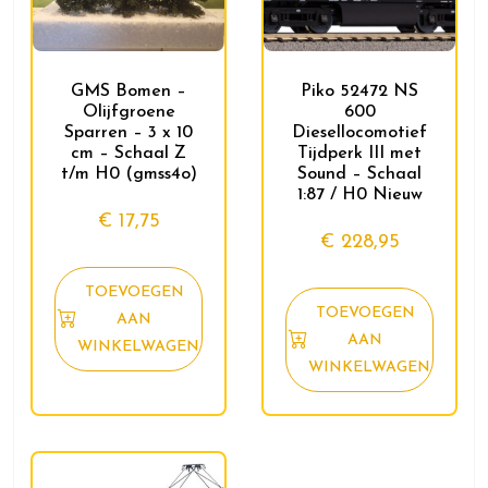
GMS Bomen –
Piko 52472 NS
Olijfgroene
600
Sparren – 3 x 10
Diesellocomotief
cm – Schaal Z
Tijdperk III met
t/m H0 (gmss4o)
Sound – Schaal
1:87 / H0 Nieuw
€
17,75
€
228,95
TOEVOEGEN
TOEVOEGEN
AAN
AAN
WINKELWAGEN
WINKELWAGEN