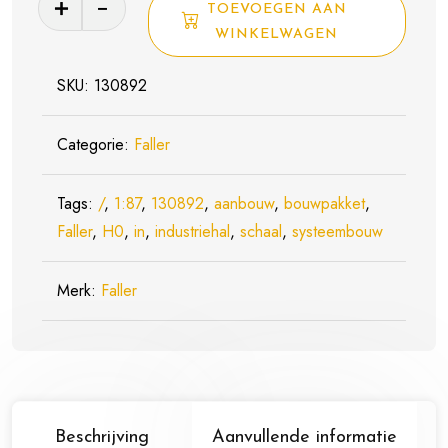
TOEVOEGEN AAN
Bouwpakket
WINKELWAGEN
130892
Industriehal
SKU:
130892
In
Aanbouw
Categorie:
Faller
Systeembouw
-
Tags:
/
,
1:87
,
130892
,
aanbouw
,
bouwpakket
,
Schaal
Faller
,
H0
,
in
,
industriehal
,
schaal
,
systeembouw
1:87
/
Merk:
Faller
H0
aantal
Beschrijving
Aanvullende informatie