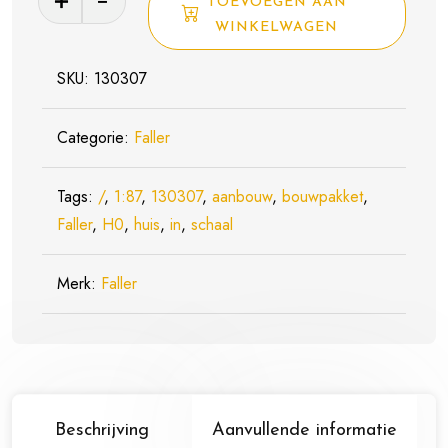
TOEVOEGEN AAN
Bouwpakket
WINKELWAGEN
130307
Huis
SKU:
130307
In
Aanbouw
Categorie:
Faller
-
Schaal
Tags:
/
,
1:87
,
130307
,
aanbouw
,
bouwpakket
,
1:87
Faller
,
H0
,
huis
,
in
,
schaal
/
H0
Merk:
Faller
aantal
Beschrijving
Aanvullende informatie