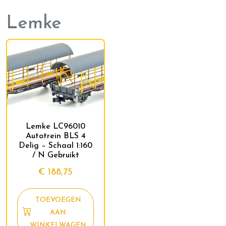
Lemke
Lemke LC96010
Autotrein BLS 4
Delig – Schaal 1:160
/ N Gebruikt
€
188,75
TOEVOEGEN
AAN
WINKELWAGEN