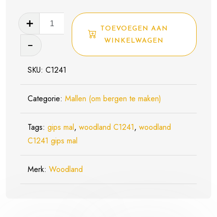
Woodland
TOEVOEGEN AAN
C1241
WINKELWAGEN
gips
mal
SKU:
C1241
aantal
Categorie:
Mallen (om bergen te maken)
Tags:
gips mal
,
woodland C1241
,
woodland
C1241 gips mal
Merk:
Woodland