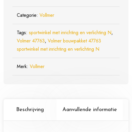
Met
Inrichting
Categorie:
Vollmer
En
Verlichting
Tags:
sportwinkel met inrichting en verlichting N
,
-
Volmer 47763
,
Volmer bouwpakket 47763
Schaal
sportwinkel met inrichting en verlichting N
1:160
/
Merk:
Vollmer
N
aantal
Beschrijving
Aanvullende informatie