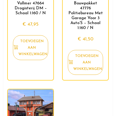
Vollmer 47664
Bouwpakket
Drogisterij DM –
47776
Schaal 1:160 / N
Politiebureau Met
Garage Voor 3
Auto’S – Schaal
€
47,95
1:160 / N
€
41,50
TOEVOEGEN
AAN
WINKELWAGEN
TOEVOEGEN
AAN
WINKELWAGEN