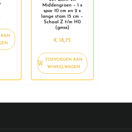
w
Middengroen – 1 x
spar 10 cm en 2 x
5
lange stam 15 cm –
Schaal Z t/m H0
(gmss)
 AAN
€
18,75
GEN
TOEVOEGEN AAN
WINKELWAGEN