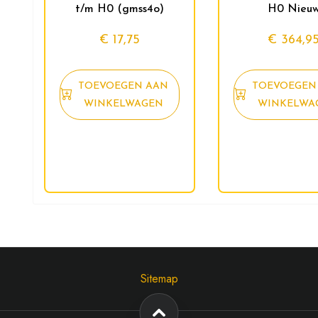
t/m H0 (gmss4o)
H0 Nieu
€
17,75
€
364,9
TOEVOEGEN AAN
TOEVOEGEN
WINKELWAGEN
WINKELWA
Sitemap