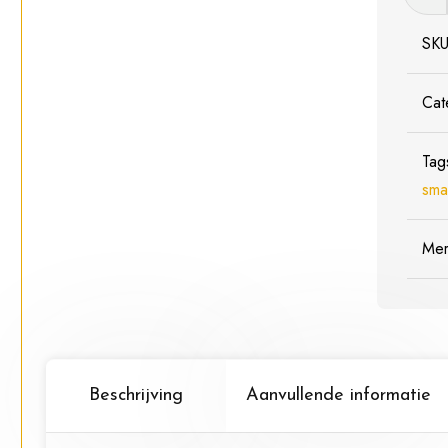
Smart
-
SK
Schaa
1:87
Cat
/
H0
Tag
Nieu
sma
aantal
Me
Beschrijving
Aanvullende informatie