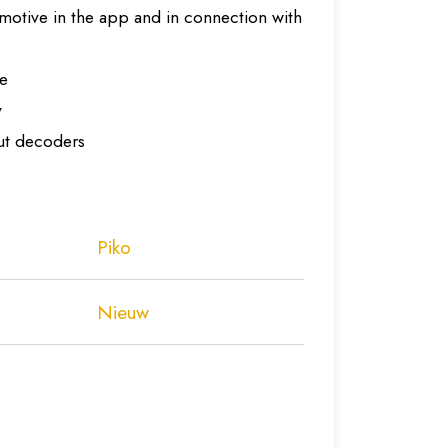
motive in the app and in connection with
ce
y
out decoders
Piko
Nieuw