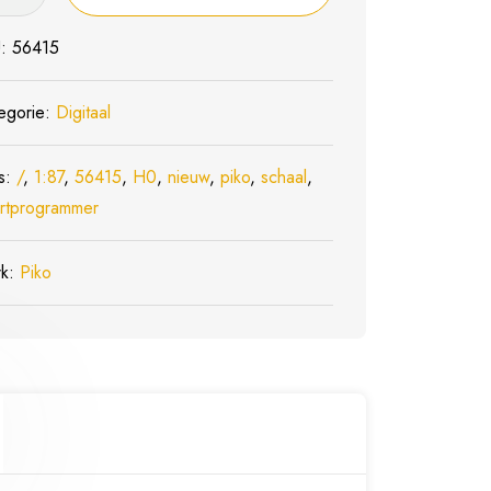
Programmer
U:
56415
l
egorie:
Digitaal
s:
/
,
1:87
,
56415
,
H0
,
nieuw
,
piko
,
schaal
,
w
rtprogrammer
rk:
Piko