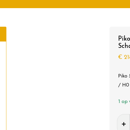
Pik
Sch
€
21
Piko
/ H0
1 op 
Piko
5641