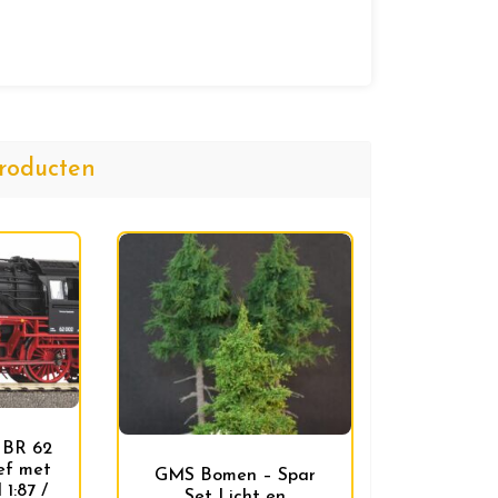
roducten
 BR 62
ef met
GMS Bomen – Spar
1:87 /
Set Licht en