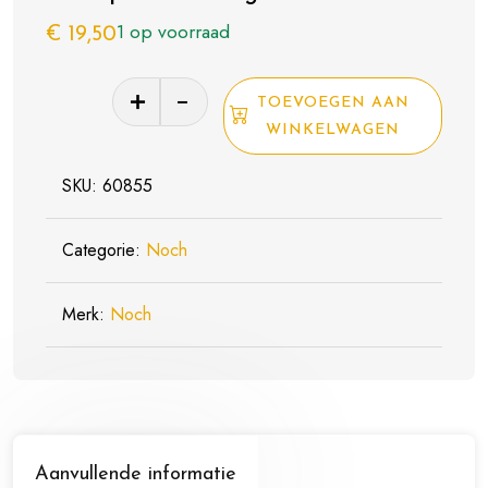
1 op voorraad
€
19,50
Noch
TOEVOEGEN AAN
60855
WINKELWAGEN
Water-
Drops®
SKU:
60855
“transparent”
250
Categorie:
Noch
gram
aantal
Merk:
Noch
Aanvullende informatie