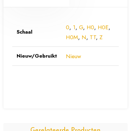
0
,
1
,
G
,
H0
,
H0E
,
Schaal
H0M
,
N
,
TT
,
Z
Nieuw/Gebruikt
Nieuw
Gerelateerde Producten