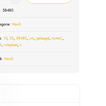
aat
agd
U:
58480
,
egorie:
Noch
s:
19
,
33
,
58480
,
cm
,
gelaagd
,
motief,
,
h
,
rotsplaat
,
x
rk:
Noch