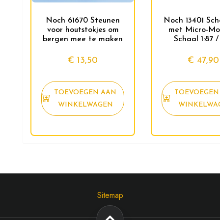
Noch 61670 Steunen
Noch 13401 Sc
voor houtstokjes om
met Micro-Mo
bergen mee te maken
Schaal 1:87 
€
13,50
€
47,90
TOEVOEGEN AAN
TOEVOEGEN
WINKELWAGEN
WINKELWA
Sitemap