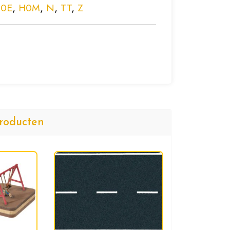
0E
,
H0M
,
N
,
TT
,
Z
roducten