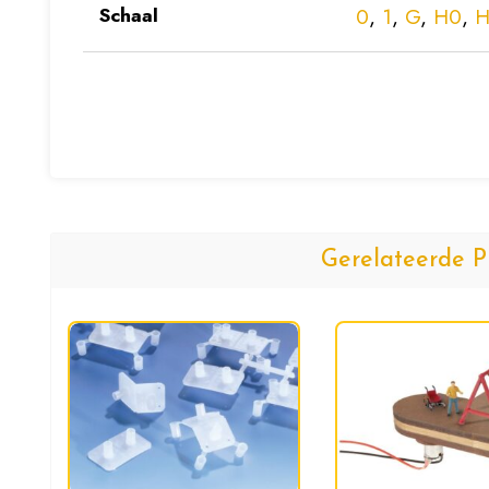
Schaal
0
,
1
,
G
,
H0
,
H
Gerelateerde P