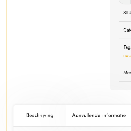
Rotspl
Gela
SK
motief
33
Cat
cm
x
Tag
19
noc
cm
aantal
Me
Beschrijving
Aanvullende informatie