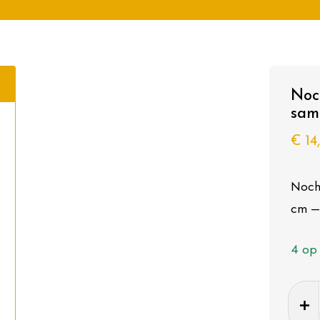
Noc
sam
€
14
Noch
cm –
4 op
Noch
3309