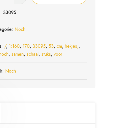
s,
U:
33095
egorie:
Noch
n
s:
/
,
1:160
,
170
,
33095
,
53
,
cm
,
hekjes,
,
noch
,
samen
,
schaal
,
stuks
,
voor
l
rk:
Noch