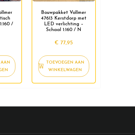
llmer
Bouwpakket Vollmer
isch
47613 Kerstdorp met
:160 /
LED verlichting –
Schaal 1:160 / N
€
77,95
 AAN
TOEVOEGEN AAN
GEN
WINKELWAGEN