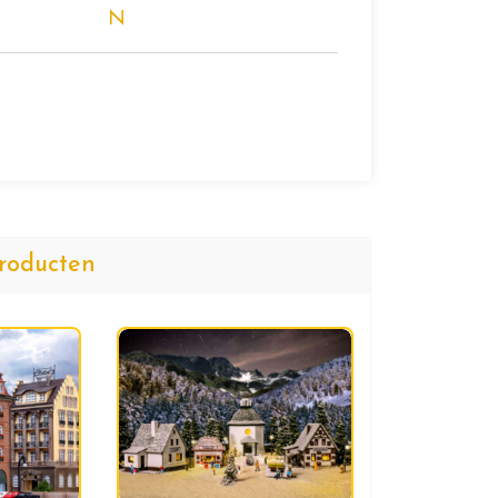
N
roducten