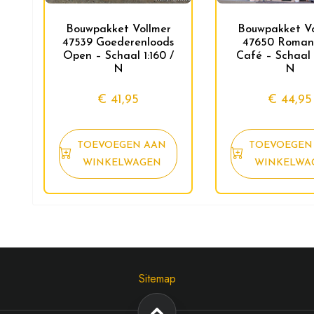
Bouwpakket Vollmer
Bouwpakket Vo
47539 Goederenloods
47650 Romant
Open – Schaal 1:160 /
Café – Schaal 1
N
N
€
41,95
€
44,95
TOEVOEGEN AAN
TOEVOEGEN
WINKELWAGEN
WINKELWA
Sitemap