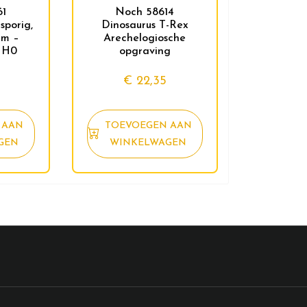
61
Noch 58614
sporig,
Dinosaurus T-Rex
cm –
Arechelogiosche
/ H0
opgraving
€
22,35
 AAN
TOEVOEGEN AAN
GEN
WINKELWAGEN