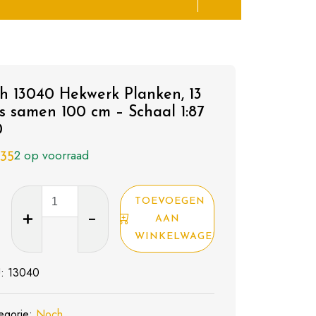
h 13040 Hekwerk Planken, 13
ks samen 100 cm – Schaal 1:87
0
2 op voorraad
,35
Noch
TOEVOEGEN
13040
AAN
Hekwerk
WINKELWAGEN
Planken,
U:
13040
13
stuks
samen
egorie:
Noch