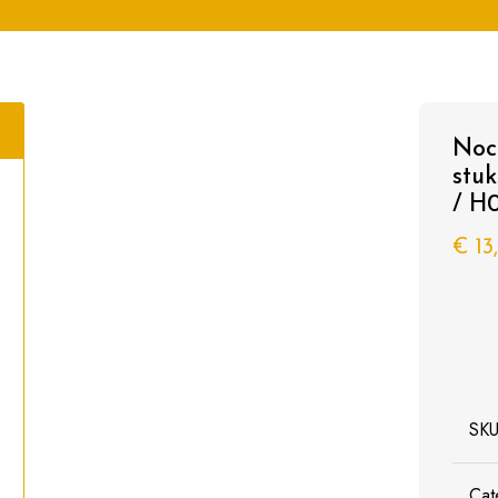
Noc
stu
/ H
€
13
SK
Cat