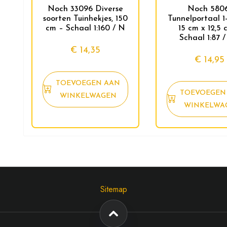
Noch 33096 Diverse
Noch 580
soorten Tuinhekjes, 150
Tunnelportaal 1-
cm – Schaal 1:160 / N
15 cm x 12,5 
Schaal 1:87 
€
14,35
€
14,95
TOEVOEGEN AAN
TOEVOEGEN
WINKELWAGEN
WINKELWA
Sitemap