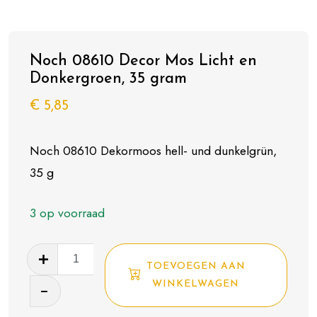
Noch 08610 Decor Mos Licht en
Donkergroen, 35 gram
€
5,85
Noch 08610 Dekormoos hell- und dunkelgrün,
35 g
3 op voorraad
Noch
TOEVOEGEN AAN
08610
WINKELWAGEN
Decor
Mos