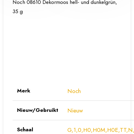
Noch 08610 Dekormoos hell- und dunkelgrün,
35 g
Merk
Noch
Nieuw/Gebruikt
Nieuw
Schaal
G,1,0,H0,H0M,H0E,TT,N