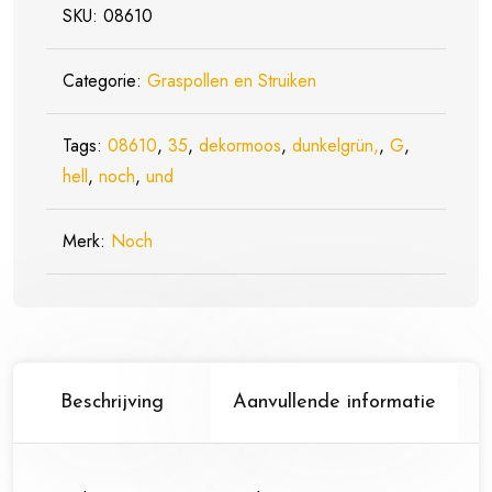
SKU:
08610
Licht
en
Categorie:
Graspollen en Struiken
Donkergroen,
35
Tags:
08610
gram
,
35
,
dekormoos
,
dunkelgrün,
,
G
,
hell
,
noch
aantal
,
und
Merk:
Noch
Beschrijving
Aanvullende informatie