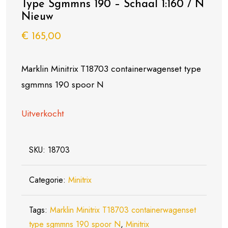
Type Sgmmns 190 – Schaal 1:160 / N
Nieuw
€
165,00
Marklin Minitrix T18703 containerwagenset type
sgmmns 190 spoor N
Uitverkocht
SKU:
18703
Categorie:
Minitrix
Tags:
Marklin Minitrix T18703 containerwagenset
type sgmmns 190 spoor N
,
Minitrix