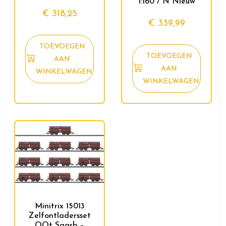
1:160 / N Nieuw
€
318,25
€
339,99
TOEVOEGEN
TOEVOEGEN
AAN
AAN
WINKELWAGEN
WINKELWAGEN
Minitrix 15013
Zelfontladersset
OOt Saarb –