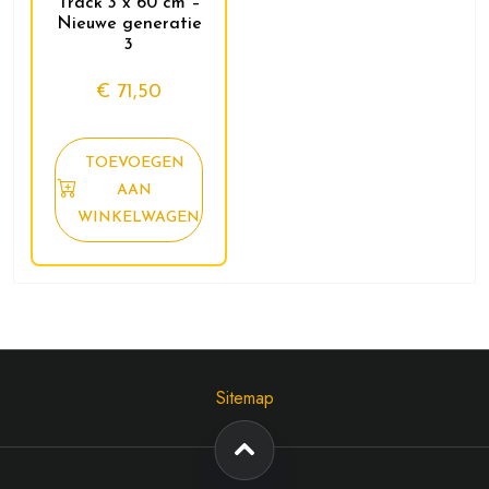
Track 3 x 60 cm –
Nieuwe generatie
3
€
71,50
TOEVOEGEN
AAN
WINKELWAGEN
Sitemap