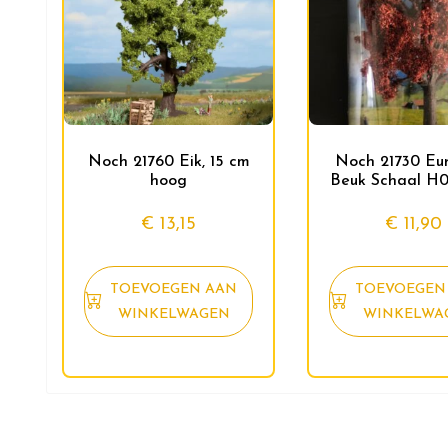
Noch 21760 Eik, 15 cm
Noch 21730 Eu
hoog
Beuk Schaal H0
€
13,15
€
11,90
TOEVOEGEN AAN
TOEVOEGEN
WINKELWAGEN
WINKELWA