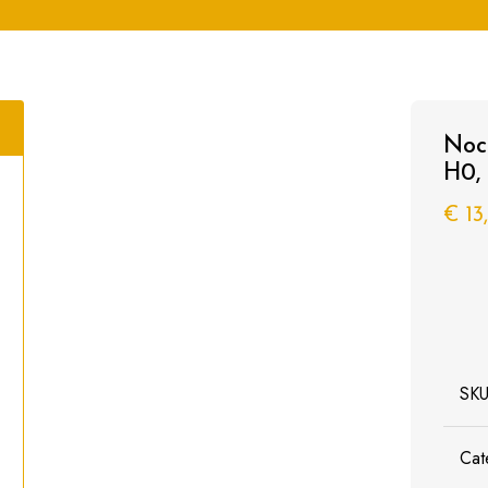
Noc
H0,
€
13
SK
Cat