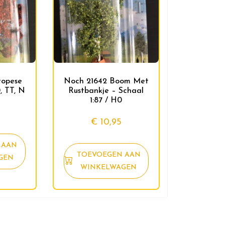
ropese
Noch 21642 Boom Met
, TT, N
Rustbankje – Schaal
1:87 / H0
€
10,95
 AAN
TOEVOEGEN AAN
GEN
WINKELWAGEN