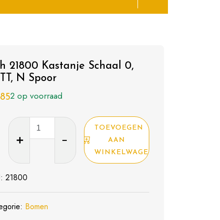
h 21800 Kastanje Schaal 0,
 TT, N Spoor
2 op voorraad
,85
Noch
TOEVOEGEN
21800
AAN
Kastanje
WINKELWAGEN
Schaal
U:
21800
0,
H0,
TT,
egorie:
Bomen
N