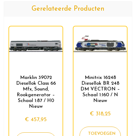
Gerelateerde Producten
Marklin 39072
Minitrix 16248
Diesellok Class 66
Diesellok BR 248
Mfx, Sound,
DM VECTRON –
Rookgenerator –
Schaal 1:160 / N
Schaal 1:87 / H0
Nieuw
Nieuw
€
318,25
€
457,95
TOEVOEGEN