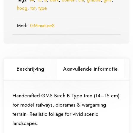
hoog
,
tot
15
,
type
cm
hoog
Merk:
GMiniatureS
(gmbba)
aantal
Beschrijving
Aanvullende informatie
Handcrafted GMS Birch B Type tree (14–15 cm)
for model railways, dioramas & wargaming
terrain. Realistic foliage for vivid scenic
landscapes.