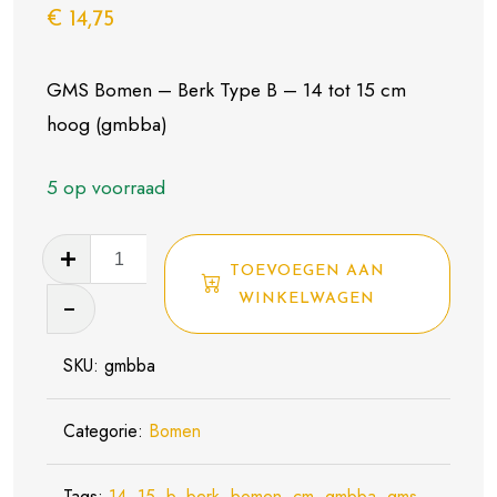
€
14,75
GMS Bomen – Berk Type B – 14 tot 15 cm
hoog (gmbba)
5 op voorraad
GMS
TOEVOEGEN AAN
Bomen
WINKELWAGEN
-
Berk
SKU:
gmbba
Type
B
Categorie:
Bomen
-
14
Tags:
14
tot
,
15
,
b
,
berk
,
bomen
,
cm
,
gmbba
,
gms
,