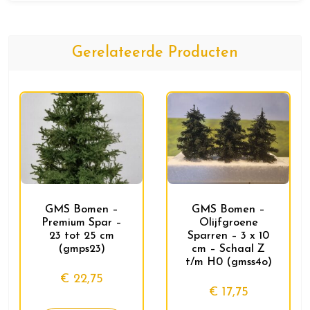
Gerelateerde Producten
GMS Bomen –
GMS Bomen –
Premium Spar –
Olijfgroene
23 tot 25 cm
Sparren – 3 x 10
(gmps23)
cm – Schaal Z
t/m H0 (gmss4o)
€
22,75
€
17,75