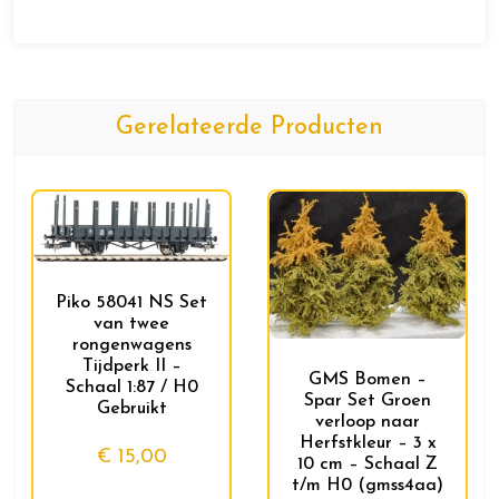
Gerelateerde Producten
Piko 58041 NS Set
van twee
rongenwagens
Tijdperk II –
GMS Bomen –
Schaal 1:87 / H0
Spar Set Groen
Gebruikt
verloop naar
Herfstkleur – 3 x
€
15,00
10 cm – Schaal Z
t/m H0 (gmss4aa)