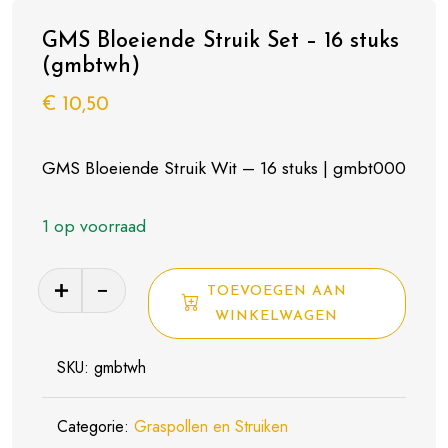
GMS Bloeiende Struik Set – 16 stuks
(gmbtwh)
€
10,50
GMS Bloeiende Struik Wit – 16 stuks | gmbt000
1 op voorraad
GMS
TOEVOEGEN AAN
Bloeiende
WINKELWAGEN
Struik
Set
SKU:
gmbtwh
–
16
Categorie:
Graspollen en Struiken