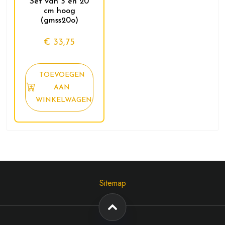
Set van 5 en 20
cm hoog
(gmss20o)
€
33,75
TOEVOEGEN
AAN
WINKELWAGEN
Sitemap