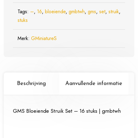
stuks
(gmbtwh)
Tags:
–
,
16
,
bloeiende
,
gmbtwh
,
gms
,
set
,
struik
,
aantal
stuks
Merk:
GMiniatureS
Beschrijving
Aanvullende informatie
GMS Bloeiende Struik Set – 16 stuks | gmbtwh