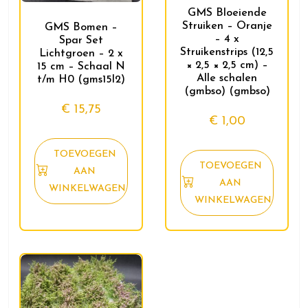
GMS Bloeiende
Struiken – Oranje
GMS Bomen –
– 4 x
Spar Set
Struikenstrips (12,5
Lichtgroen – 2 x
× 2,5 × 2,5 cm) –
15 cm – Schaal N
Alle schalen
t/m H0 (gms15l2)
(gmbso) (gmbso)
€
15,75
€
1,00
TOEVOEGEN
TOEVOEGEN
AAN
AAN
WINKELWAGEN
WINKELWAGEN