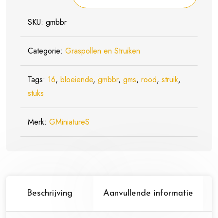
Struiken
-
SKU:
gmbbr
Rood
-
Categorie:
Graspollen en Struiken
16
stuks
Tags:
16
,
bloeiende
,
gmbbr
,
gms
,
rood
,
struik
,
18-
stuks
25
mm
Merk:
GMiniatureS
(gmbbr)
aantal
Beschrijving
Aanvullende informatie