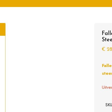
Fal
Ste
€
28
Fall
stee
Uitve
SK