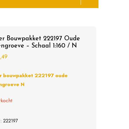
ler Bouwpakket 222197 Oude
engroeve – Schaal 1:160 / N
,49
er bouwpakket 222197 oude
ngroeve N
rkocht
U:
222197