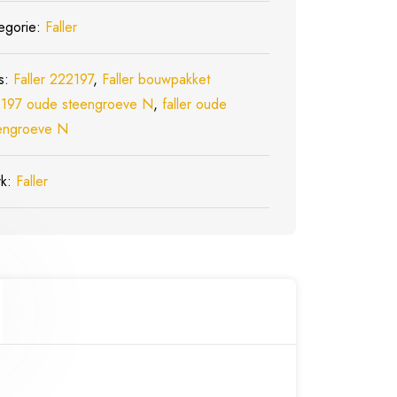
egorie:
Faller
s:
Faller 222197
,
Faller bouwpakket
197 oude steengroeve N
,
faller oude
engroeve N
rk:
Faller