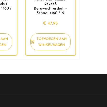
ds 1
232338
1:160 /
Bergwachtershut –
Schaal 1:160 / N
€
47,95
 AAN
TOEVOEGEN AAN
GEN
WINKELWAGEN