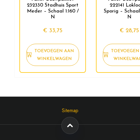
232330 Stadhuis Sport
222141 Lokloo
Meder – Schaal 1:160 /
Sporig – Schaal 
N
N
€
33,75
€
28,75
TOEVOEGEN AAN
TOEVOEGEN
WINKELWAGEN
WINKELWA
Sitemap