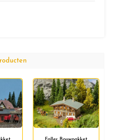
roducten
akket
Faller Bouwpakket