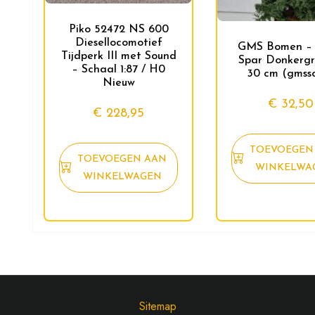
Piko 52472 NS 600
Diesellocomotief
GMS Bomen – 
Tijdperk III met Sound
Spar Donkergr
– Schaal 1:87 / H0
30 cm (gmss
Nieuw
€
32,50
€
228,95
TOEVOEGEN
TOEVOEGEN AAN
WINKELWA
WINKELWAGEN
Sitemap