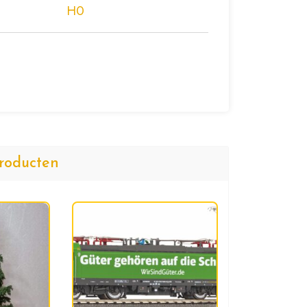
H0
roducten