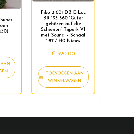
Piko 21601 DB E-Loc
BR 193 560 “Güter
Super
gehören auf die
oen –
Schienen” Tijperk VI
o30)
met Sound – Schaal
1:87 / H0 Nieuw
€
320,00
 AAN
GEN
TOEVOEGEN AAN
WINKELWAGEN