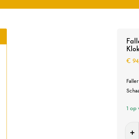
Fal
Klo
€
94
Falle
Schaa
1 op 
Faller
Bouwp