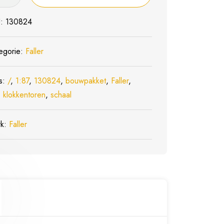
24
entoren
U:
130824
l
egorie:
Faller
s:
/
,
1:87
,
130824
,
bouwpakket
,
Faller
,
,
klokkentoren
,
schaal
rk:
Faller