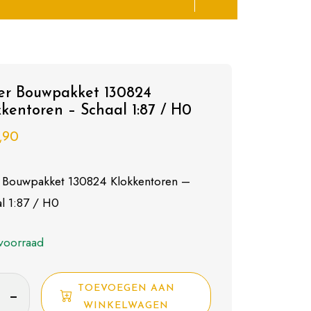
ler Bouwpakket 130824
kkentoren – Schaal 1:87 / H0
,90
r Bouwpakket 130824 Klokkentoren –
l 1:87 / H0
voorraad
TOEVOEGEN AAN
akket
WINKELWAGEN