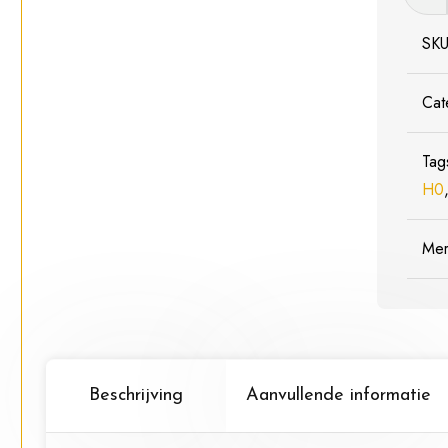
1308
Klokk
SK
-
Schaa
Cat
1:87
/
Tag
H0
H0
aantal
Me
Beschrijving
Aanvullende informatie