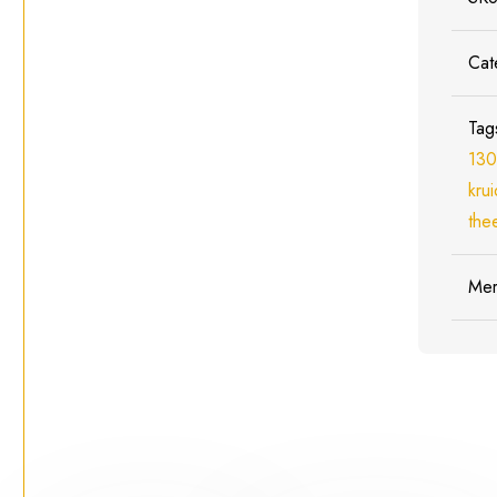
Cat
Tag
130
kru
the
Me