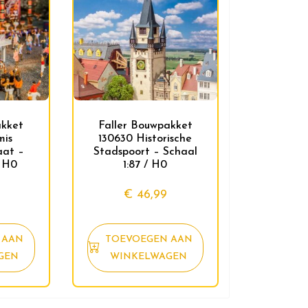
akket
Faller Bouwpakket
mis
130630 Historische
aat –
Stadspoort – Schaal
/ H0
1:87 / H0
€
46,99
 AAN
TOEVOEGEN AAN
GEN
WINKELWAGEN