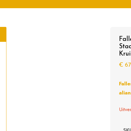
Fal
Sta
Krui
€
67
Fall
alia
Uitve
SK