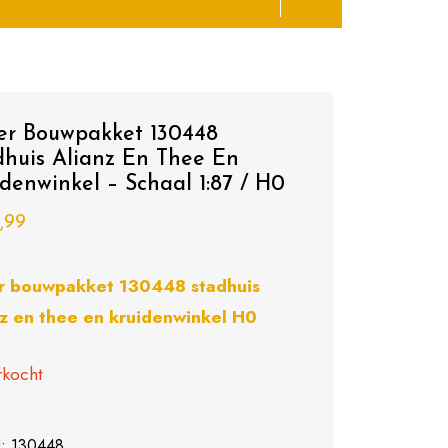
ler Bouwpakket 130448
dhuis Alianz En Thee En
denwinkel – Schaal 1:87 / H0
,99
er bouwpakket 130448 stadhuis
nz en thee en kruidenwinkel H0
rkocht
U:
130448