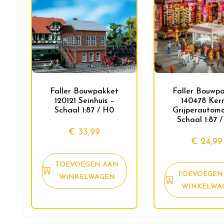
Faller Bouwpakket
Faller Bouwp
120121 Seinhuis –
140478 Ker
Schaal 1:87 / H0
Grijperautom
Schaal 1:87 
€
33,99
€
24,99
TOEVOEGEN AAN
TOEVOEGEN
WINKELWAGEN
WINKELWA