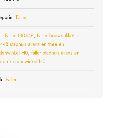
egorie:
Faller
s:
Faller 130448
,
Faller bouwpakket
448 stadhuis alianz en thee en
idenwinkel H0
,
faller stadhuis alianz en
e en kruidenwinkel H0
rk:
Faller