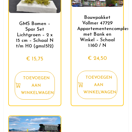
Bouwpakket
Vollmer 47729
GMS Bomen –
Appartementencomplex
Spar Set
met Bank en
Lichtgroen – 2 x
Winkel – Schaal
15 cm – Schaal N
1:160 / N
t/m H0 (gms15l2)
€
24,50
€
15,75
TOEVOEGEN
TOEVOEGEN
AAN
AAN
WINKELWAGEN
WINKELWAGEN