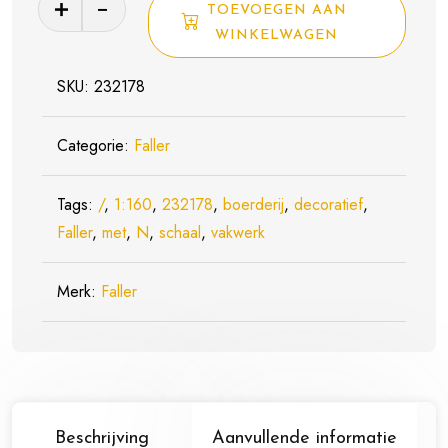
TOEVOEGEN AAN
Bouwpakket
WINKELWAGEN
232178
Stadswoning
SKU:
232178
Met
Oprit
Categorie:
Faller
-
Schaal
Tags:
/
,
1:160
,
232178
,
boerderij
,
decoratief
,
1:160
Faller
,
met
,
N
,
schaal
,
vakwerk
/
N
Merk:
Faller
aantal
Beschrijving
Aanvullende informatie