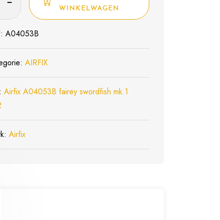
akket
WINKELWAGEN
53B
U:
A04053B
fish
egorie:
AIRFIX
l
:
Airfix A04053B fairey swordfish mk.1
2
rk:
Airfix