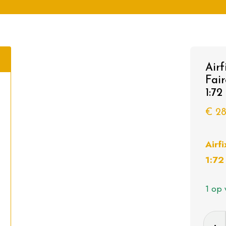
Air
Fai
1:72
€
28
Airf
1:72
1 op 
Airfix