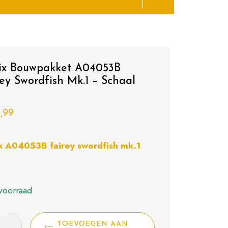
fix Bouwpakket A04053B
rey Swordfish Mk.1 – Schaal
,99
ix A04053B fairey swordfish mk.1
voorraad
TOEVOEGEN AAN