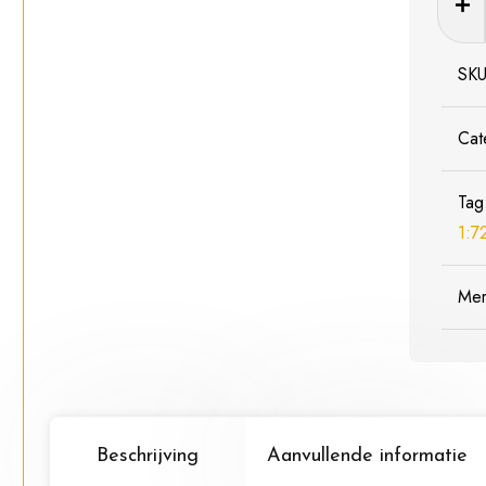
Bouwp
A040
Fairey
SK
Sword
Mk.1
Cat
-
Schaa
Tag
1:72
1:7
aantal
Me
Beschrijving
Aanvullende informatie