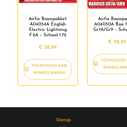
Airfix Bouwpakket
Airfix Bouwp
A04054A English
A04050A Bae H
Electric Lightning
Gr7A/Gr9 – Scha
F.2A – Schaal 1:72
€
28,99
€
28,99
TOEVOEGEN
TOEVOEGEN AAN
WINKELWA
WINKELWAGEN
Sitemap