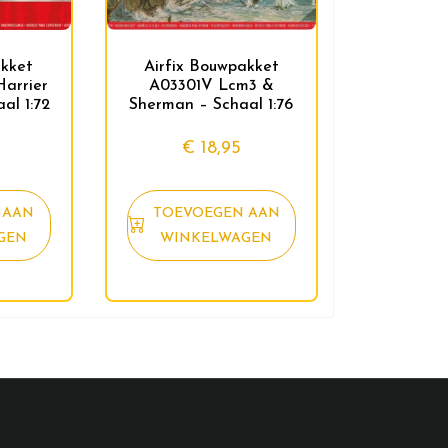
akket
Airfix Bouwpakket
arrier
A03301V Lcm3 &
al 1:72
Sherman – Schaal 1:76
€
18,95
 AAN
TOEVOEGEN AAN
GEN
WINKELWAGEN