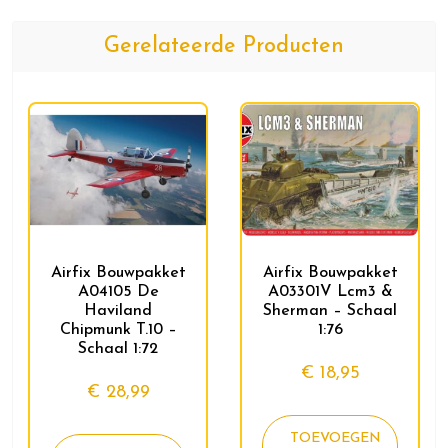
Gerelateerde Producten
Airfix Bouwpakket
Airfix Bouwpakket
A04105 De
A03301V Lcm3 &
Haviland
Sherman – Schaal
Chipmunk T.10 –
1:76
Schaal 1:72
€
18,95
€
28,99
TOEVOEGEN