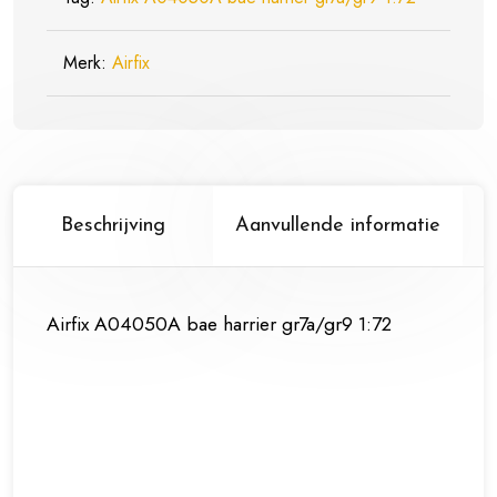
1:72
aantal
Merk:
Airfix
Beschrijving
Aanvullende informatie
Airfix A04050A bae harrier gr7a/gr9 1:72