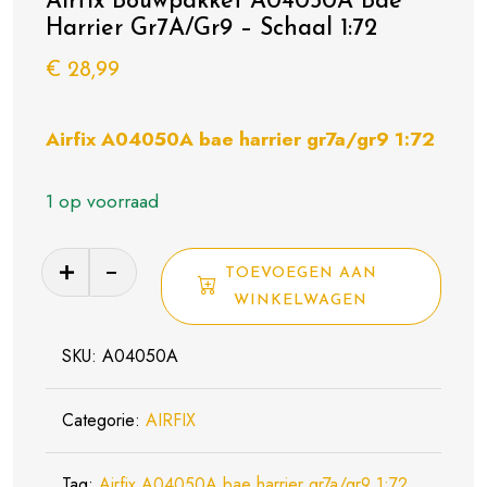
Airfix Bouwpakket A04050A Bae
Harrier Gr7A/Gr9 – Schaal 1:72
€
28,99
Airfix A04050A bae harrier gr7a/gr9 1:72
1 op voorraad
Airfix
TOEVOEGEN AAN
Bouwpakket
WINKELWAGEN
A04050A
Bae
SKU:
A04050A
Harrier
Gr7A/Gr9
Categorie:
AIRFIX
-
Schaal
Tag:
Airfix A04050A bae harrier gr7a/gr9 1:72