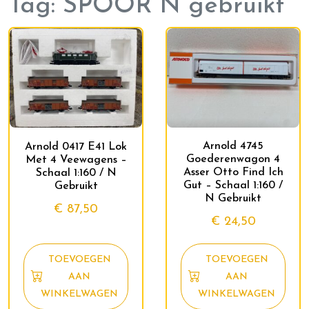
Tag:
SPOOR N gebruikt
Arnold 4745
Arnold 0417 E41 Lok
Goederenwagon 4
Met 4 Veewagens –
Asser Otto Find Ich
Schaal 1:160 / N
Gut – Schaal 1:160 /
Gebruikt
N Gebruikt
€
87,50
€
24,50
TOEVOEGEN
TOEVOEGEN
AAN
AAN
WINKELWAGEN
WINKELWAGEN